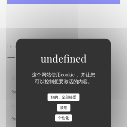
LE BOROBUDUR
传统餐厅
PARIS
一般信息
这个网站使用cookie， 并让您
菜肴
可以控制想要激活的内容。
传统美食, 自制, 新鲜产品, 亚洲
Le Borobudur
好的，全部接受
经营类型
禁用
个性化
传统餐厅